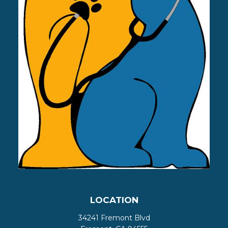
LOCATION
34241 Fremont Blvd