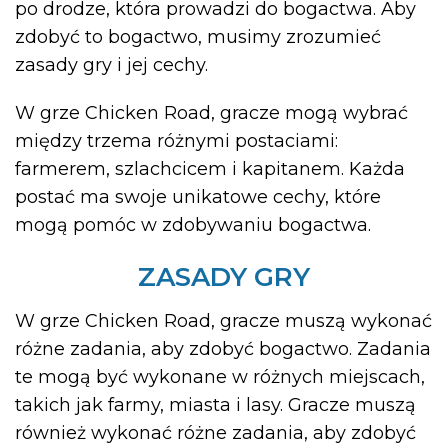
po drodze, która prowadzi do bogactwa. Aby
zdobyć to bogactwo, musimy zrozumieć
zasady gry i jej cechy.
W grze Chicken Road, gracze mogą wybrać
między trzema różnymi postaciami:
farmerem, szlachcicem i kapitanem. Każda
postać ma swoje unikatowe cechy, które
mogą pomóc w zdobywaniu bogactwa.
ZASADY GRY
W grze Chicken Road, gracze muszą wykonać
różne zadania, aby zdobyć bogactwo. Zadania
te mogą być wykonane w różnych miejscach,
takich jak farmy, miasta i lasy. Gracze muszą
również wykonać różne zadania, aby zdobyć