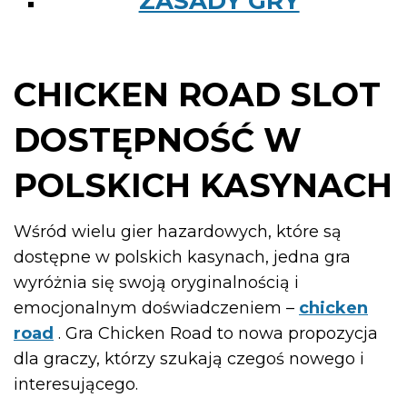
ZASADY GRY
CHICKEN ROAD SLOT
DOSTĘPNOŚĆ W
POLSKICH KASYNACH
Wśród wielu gier hazardowych, które są
dostępne w polskich kasynach, jedna gra
wyróżnia się swoją oryginalnością i
emocjonalnym doświadczeniem –
chicken
road
. Gra Chicken Road to nowa propozycja
dla graczy, którzy szukają czegoś nowego i
interesującego.