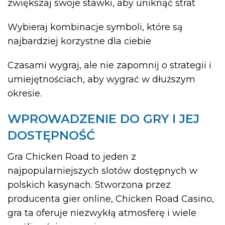
zwiększaj swoje stawki, aby uniknąć strat
Wybieraj kombinacje symboli, które są
najbardziej korzystne dla ciebie
Czasami wygraj, ale nie zapomnij o strategii i
umiejętnościach, aby wygrać w dłuższym
okresie.
WPROWADZENIE DO GRY I JEJ
DOSTĘPNOŚĆ
Gra Chicken Road to jeden z
najpopularniejszych slotów dostępnych w
polskich kasynach. Stworzona przez
producenta gier online, Chicken Road Casino,
gra ta oferuje niezwykłą atmosferę i wiele