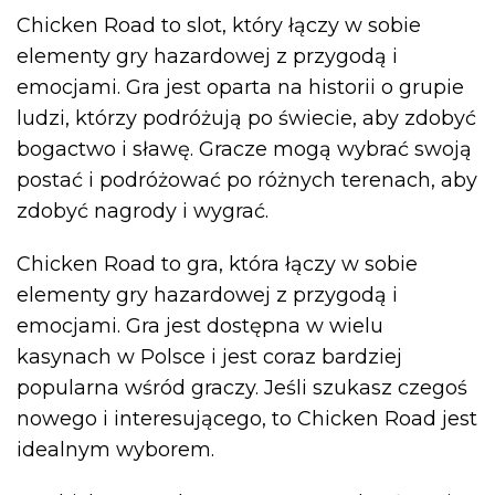
Chicken Road to slot, który łączy w sobie
elementy gry hazardowej z przygodą i
emocjami. Gra jest oparta na historii o grupie
ludzi, którzy podróżują po świecie, aby zdobyć
bogactwo i sławę. Gracze mogą wybrać swoją
postać i podróżować po różnych terenach, aby
zdobyć nagrody i wygrać.
Chicken Road to gra, która łączy w sobie
elementy gry hazardowej z przygodą i
emocjami. Gra jest dostępna w wielu
kasynach w Polsce i jest coraz bardziej
popularna wśród graczy. Jeśli szukasz czegoś
nowego i interesującego, to Chicken Road jest
idealnym wyborem.