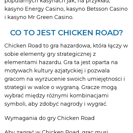
popularnych kasynach jak, na przykład,
kasyno Energy Casino, kasyno Betsson Casino
i kasyno Mr Green Casino.
CO TO JEST CHICKEN ROAD?
Chicken Road to gra hazardowa, która łączy w
sobie elementy gry strategicznej z
elementami hazardu. Gra ta jest oparta na
motywach kultury azjatyckiej i pozwala
gracom na wyrzucenie swoich umiejętności i
strategii w walce o wygraną. Gracze mogą
wybrać między różnymi kombinacjami
symboli, aby zdobyć nagrody i wygrać.
Wymagania do gry Chicken Road
Aby zagrać w Chicken Road, grac musi