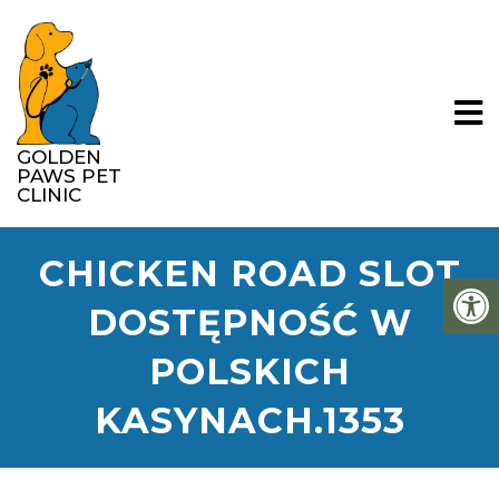
GOLDEN
PAWS PET
CLINIC
CHICKEN ROAD SLOT
DOSTĘPNOŚĆ W
POLSKICH
KASYNACH.1353